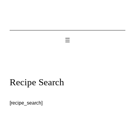
Skip
to
content
Recipe Search
[recipe_search]