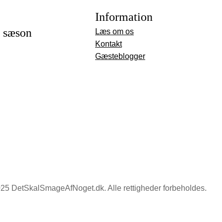
Information
r sæson
Læs om os
Kontakt
Gæsteblogger
25 DetSkalSmageAfNoget.dk. Alle rettigheder forbeholdes.