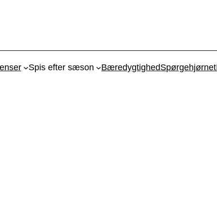
ienser
Spis efter sæson
Bæredygtighed
Spørgehjørnet