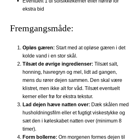
Eventuelt 1 dl solsikkekerner eller hørfrø for
ekstra bid
Fremgangsmåde:
Opløs gæren:
Start med at opløse gæren i det
kolde vand i en stor skål.
Tilsæt de øvrige ingredienser:
Tilsæt salt,
honning, havregryn og mel, lidt ad gangen,
mens du rører dejen sammen. Den skal være
klistret, men ikke alt for våd. Tilsæt eventuelt
kerner eller frø for ekstra tekstur.
Lad dejen hæve natten over:
Dæk skålen med
husholdningsfilm eller et fugtigt viskestykke og
sæt den i køleskabet natten over (minimum 8
timer).
Form bollerne:
Om morgenen formes dejen til