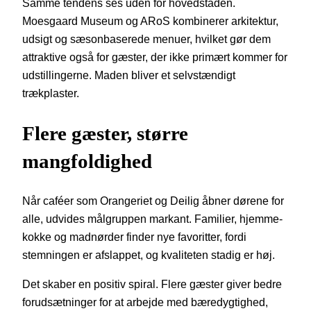
Samme tendens ses uden for hovedstaden.
Moesgaard Museum og ARoS kombinerer arkitektur,
udsigt og sæsonbaserede menuer, hvilket gør dem
attraktive også for gæster, der ikke primært kommer for
udstillingerne. Maden bliver et selvstændigt
trækplaster.
Flere gæster, større
mangfoldighed
Når caféer som Orangeriet og Deilig åbner dørene for
alle, udvides målgruppen markant. Familier, hjemme­
kokke og madnørder finder nye favoritter, fordi
stemningen er afslappet, og kvaliteten stadig er høj.
Det skaber en positiv spiral. Flere gæster giver bedre
forudsætninger for at arbejde med bæredygtighed,