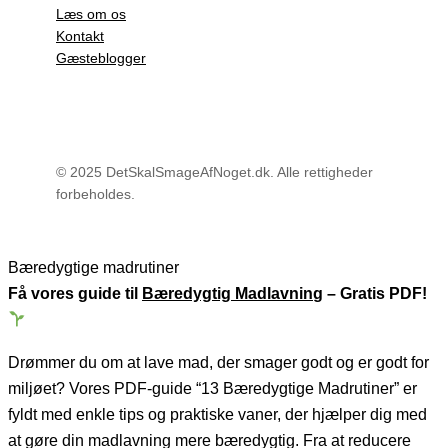
Læs om os
Kontakt
Gæsteblogger
© 2025 DetSkalSmageAfNoget.dk. Alle rettigheder
forbeholdes.
Bæredygtige madrutiner
Få vores guide til
Bæredygtig Madlavnin
g – Gratis PDF!
Drømmer du om at lave mad, der smager godt og er godt for
miljøet? Vores PDF-guide “13 Bæredygtige Madrutiner” er
fyldt med enkle tips og praktiske vaner, der hjælper dig med
at gøre din madlavning mere bæredygtig. Fra at reducere