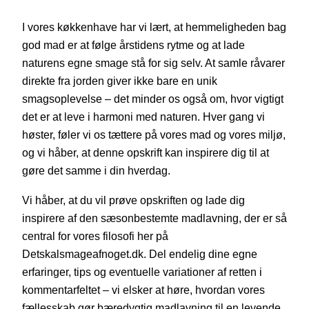
I vores køkkenhave har vi lært, at hemmeligheden bag
god mad er at følge årstidens rytme og at lade
naturens egne smage stå for sig selv. At samle råvarer
direkte fra jorden giver ikke bare en unik
smagsoplevelse – det minder os også om, hvor vigtigt
det er at leve i harmoni med naturen. Hver gang vi
høster, føler vi os tættere på vores mad og vores miljø,
og vi håber, at denne opskrift kan inspirere dig til at
gøre det samme i din hverdag.
Vi håber, at du vil prøve opskriften og lade dig
inspirere af den sæsonbestemte madlavning, der er så
central for vores filosofi her på
Detskalsmageafnoget.dk. Del endelig dine egne
erfaringer, tips og eventuelle variationer af retten i
kommentarfeltet – vi elsker at høre, hvordan vores
fællesskab gør bæredygtig madlavning til en levende